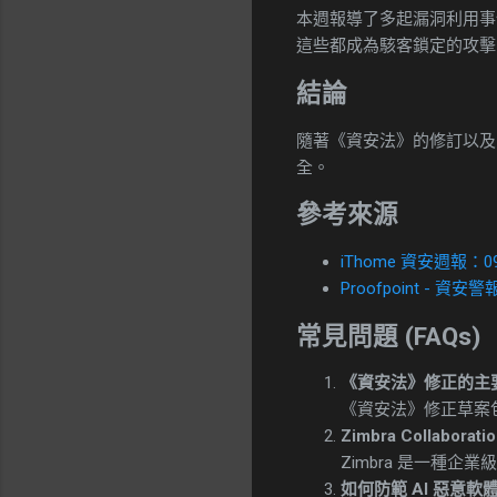
本週報導了多起漏洞利用事件，包括 I
這些都成為駭客鎖定的攻擊
結論
隨著《資安法》的修訂以及
全。
參考來源
iThome 資安週報：09
Proofpoint - 資安警
常見問題 (FAQs)
《資安法》修正的主
《資安法》修正草案
Zimbra Collaborat
Zimbra 是一種
如何防範 AI 惡意軟