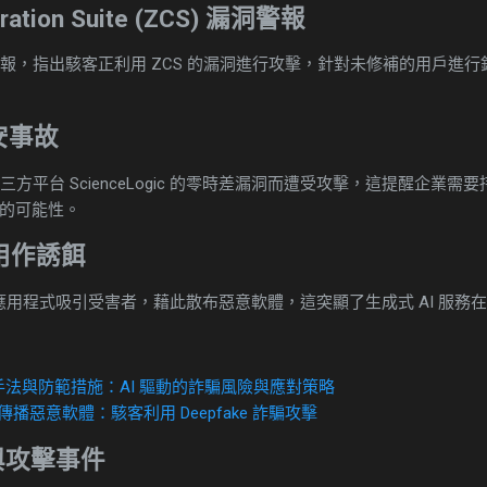
boration Suite (ZCS) 漏洞警報
月初發布警報，指出駭客正利用 ZCS 的漏洞進行攻擊，針對未修補的用戶
資安事故
統因第三方平台 ScienceLogic 的零時差漏洞而遭受攻擊，這提醒企
的可能性。
被用作誘餌
等 AI 應用程式吸引受害者，藉此散布惡意軟體，這突顯了生成式 AI 服
詐騙手法與防範措施：AI 驅動的詐騙風險與應對策略
傳播惡意軟體：駭客利用 Deepfake 詐騙攻擊
與攻擊事件