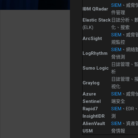
SIEM
、威脅
IBM QRadar
件管理
Elastic Stack
日誌分析、
(ELK)
化、搜索
SIEM
、威脅
ArcSight
規監控
SIEM
、網絡
LogRhythm
脅偵測
日誌管理、
Sumo Logic
析
日誌管理、
Graylog
視化
Azure
SIEM
、威脅
Sentinel
端安全
Rapid7
SIEM
、EDR
InsightIDR
測
AlienVault
SIEM
、資產
USM
脅情報