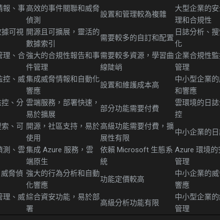
情報、事
高效的事件關聯和威脅
大型企業的安
設置和管理較為複雜
偵測
理和合規性
數據可視
開源且可擴展，靈活的
日誌分析、搜
需要較多的自訂和配置
數據索引
化
管理、合
強大的合規性報告和事
需要較多資源，學習曲
企業合規性監
件管理
線陡峭
管理
監控、威
集成威脅情報和自動化
中小型企業的
設置和維護成本高
響應
和響應
監控、分
雲端服務，部署快速，
雲環境的日誌
部分功能需要付費
易於擴展
控
搜索、可
開源，社區支持，易於
高級功能需要付費，擴
中小企業的日
使用
展性有限
偵測、雲
集成 Azure 服務，雲
依賴 Microsoft 生態系
Azure 環
端原生
統
管理
、威脅偵
強大的行為分析和自動
中小企業的威
功能定價較高
化響應
響應
管理、威
綜合資安功能，易於部
中小型企業的
高級分析功能有限
署
管理