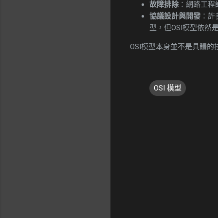
故障排除
：網路工程
協議設計與開發
：許
型，但OSI模型依然
OSI模型本身並不是具體
OSI 模型
留
言